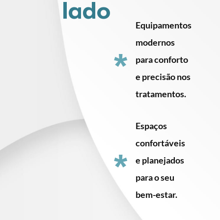
lado
Equipamentos
modernos
* 
para conforto
e precisão nos
tratamentos.
Espaços
confortáveis
* 
e planejados
para o seu
bem-estar.