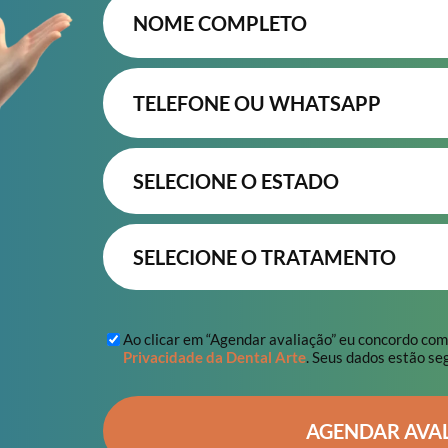
Ao clicar em “Agendar avaliação” eu concordo co
Privacidade da Dental Arte
. Seus dados estão se
AGENDAR AVA