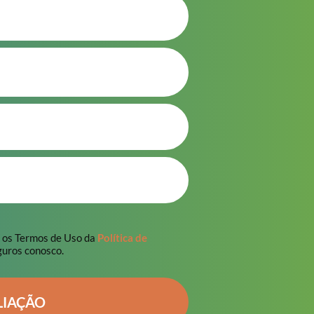
m os Termos de Uso da
Política de
guros conosco.
LIAÇÃO